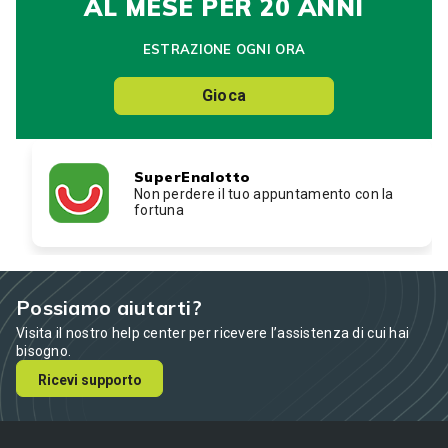
AL MESE PER 20 ANNI
ESTRAZIONE OGNI ORA
Gioca
SuperEnalotto
Non perdere il tuo appuntamento con la
fortuna
Possiamo aiutarti?
Visita il nostro help center per ricevere l’assistenza di cui hai
bisogno.
Ricevi supporto