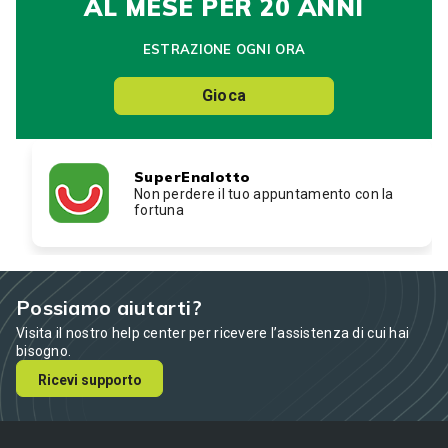
AL MESE PER 20 ANNI
ESTRAZIONE OGNI ORA
Gioca
SuperEnalotto
Non perdere il tuo appuntamento con la
fortuna
Possiamo aiutarti?
Visita il nostro help center per ricevere l’assistenza di cui hai
bisogno.
Ricevi supporto