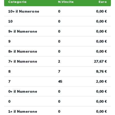
Categoria
N.Vincite
Euro
10+ il Numerone
0
0,00 €
10
0
0,00 €
9+ il Numerone
0
0,00 €
9
0
0,00 €
8+ il Numerone
0
0,00 €
7+ il Numerone
2
27,67 €
8
7
8,76 €
7
45
2,00 €
0+ il Numerone
0
0,00 €
0
0
0,00 €
1+ il Numerone
0
0,00 €