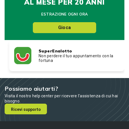
AL MESE PER 20 ANNI
ESTRAZIONE OGNI ORA
Gioca
SuperEnalotto
Non perdere il tuo appuntamento con la
fortuna
Possiamo aiutarti?
Visita il nostro help center per ricevere l’assistenza di cui hai
bisogno.
Ricevi supporto