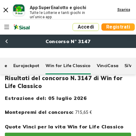
App SuperEnalotto e giochi
Scarica
Tutte le Lotterie e tanti giochi in
un'unica app.
Accedi
Registrati
Concorso N° 3147
Life
Eurojackpot
Win for Life Classico
VinciCasa
SiVi
Risultati del concorso N. 3147 di Win for
Life Classico
Estrazione del: 05 luglio 2026
Montepremi del concorso:
715,65 €
Quote Vinci per la vita Win for Life Classico