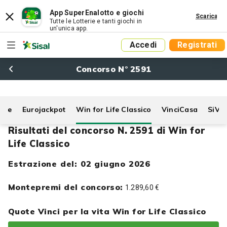
App SuperEnalotto e giochi
Scarica
Tutte le Lotterie e tanti giochi in
un'unica app.
Accedi
Registrati
Concorso N° 2591
Life
Eurojackpot
Win for Life Classico
VinciCasa
SiVi
Risultati del concorso N. 2591 di Win for
Life Classico
Estrazione del: 02 giugno 2026
Montepremi del concorso:
1.289,60 €
Quote Vinci per la vita Win for Life Classico