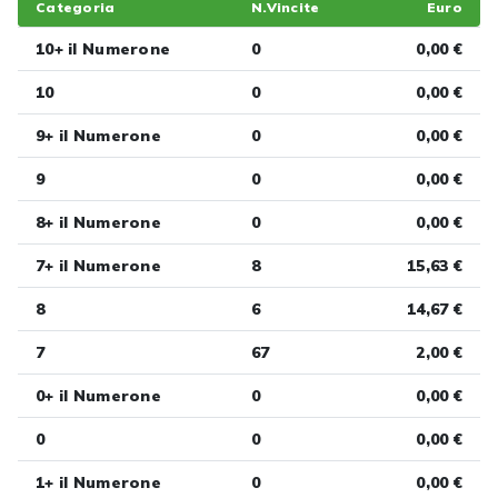
Categoria
N.Vincite
Euro
10+ il Numerone
0
0,00 €
10
0
0,00 €
9+ il Numerone
0
0,00 €
9
0
0,00 €
8+ il Numerone
0
0,00 €
7+ il Numerone
8
15,63 €
8
6
14,67 €
7
67
2,00 €
0+ il Numerone
0
0,00 €
0
0
0,00 €
1+ il Numerone
0
0,00 €