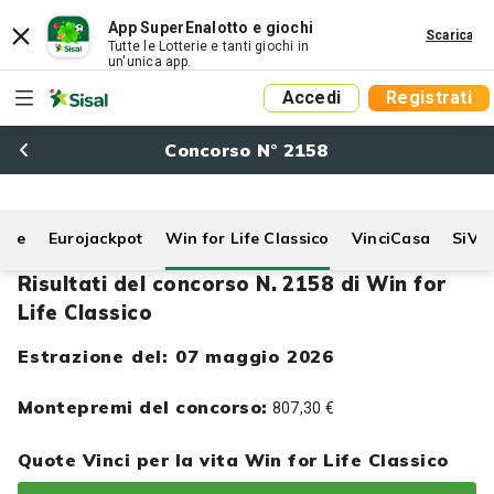
App SuperEnalotto e giochi
Scarica
Tutte le Lotterie e tanti giochi in
un'unica app.
Accedi
Registrati
Concorso N° 2158
Life
Eurojackpot
Win for Life Classico
VinciCasa
SiVi
Risultati del concorso N. 2158 di Win for
Life Classico
Estrazione del: 07 maggio 2026
Montepremi del concorso:
807,30 €
Quote Vinci per la vita Win for Life Classico