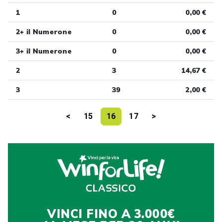
1
0
0,00 €
2+ il Numerone
0
0,00 €
3+ il Numerone
0
0,00 €
2
3
14,67 €
3
39
2,00 €
<
15
16
17
>
VINCI FINO A 3.000€