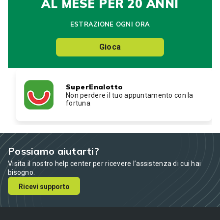
AL MESE PER 20 ANNI
ESTRAZIONE OGNI ORA
Gioca
SuperEnalotto
Non perdere il tuo appuntamento con la
fortuna
Possiamo aiutarti?
Visita il nostro help center per ricevere l’assistenza di cui hai
bisogno.
Ricevi supporto