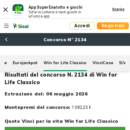
App SuperEnalotto e giochi
Scarica
Tutte le Lotterie e tanti giochi in
un'unica app.
Accedi
Registrati
Concorso N° 2134
Life
Eurojackpot
Win for Life Classico
VinciCasa
SiVi
Risultati del concorso N. 2134 di Win for
Life Classico
Estrazione del: 06 maggio 2026
Montepremi del concorso:
1.082,25 €
Quote Vinci per la vita Win for Life Classico