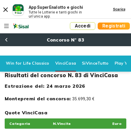
App SuperEnalotto e giochi
Scarica
Tutte le Lotterie e tanti giochi in
un'unica app.
Accedi
Registrati
Concorso N° 83
Win for Life Classico
VinciCasa
SiVinceTutto
Play Yo
Risultati del concorso N. 83 di VinciCasa
Estrazione del: 24 marzo 2026
Montepremi del concorso:
35.699,30 €
Quote VinciCasa
Categoria
N.Vincite
Euro