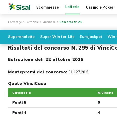
Lotterie
Scommesse
Casinò e Poker
Homepage
Estrazioni
VinciCasa
Concorso N° 295
Superenalotto
Super Win for Life
Eurojackpot
Win f
Risultati del concorso N. 295 di VinciC
Estrazione del: 22 ottobre 2025
Montepremi del concorso:
31.127,20 €
Quote VinciCasa
Categoria
N.Vincite
Punti 5
0
Punti 4
4