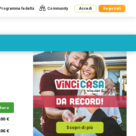
Programma fedeltà
Community
Accedi
Registrati
Euro
,00 €
Scopri di più
,06 €