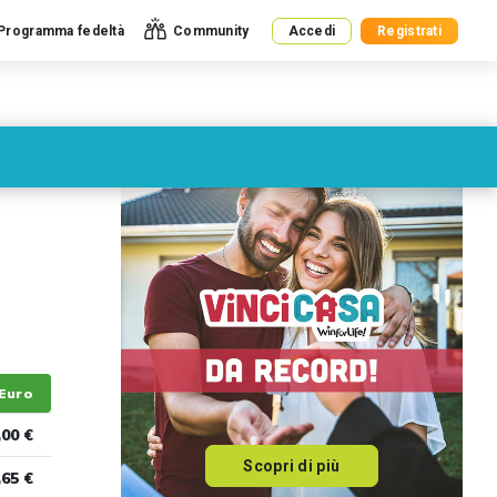
Programma fedeltà
Community
Accedi
Registrati
Euro
,00 €
Scopri di più
,65 €