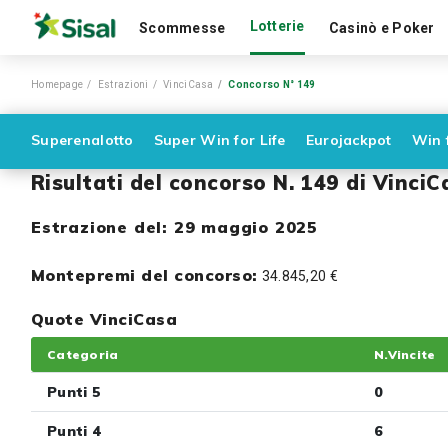
Lotterie
Scommesse
Casinò e Poker
Homepage
Estrazioni
VinciCasa
Concorso N° 149
Superenalotto
Super Win for Life
Eurojackpot
Win f
Risultati del concorso N. 149 di VinciC
Estrazione del: 29 maggio 2025
Montepremi del concorso:
34.845,20 €
Quote VinciCasa
Categoria
N.Vincite
Punti 5
0
Punti 4
6