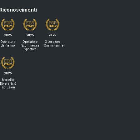
Riconoscimenti
2025
2025
2025
Operatore
Operatore
Operatore
dell'anno
Scommesse
Omnichannel
sportive
2025
Modello
Diversity &
Inclusion