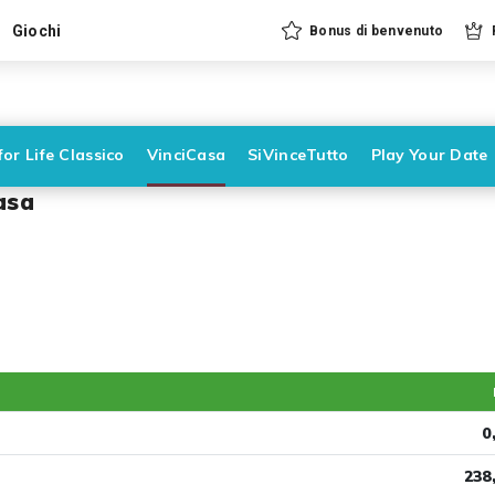
Giochi
Bonus di benvenuto
or Life Classico
VinciCasa
SiVinceTutto
Play Your Date
asa
0
238