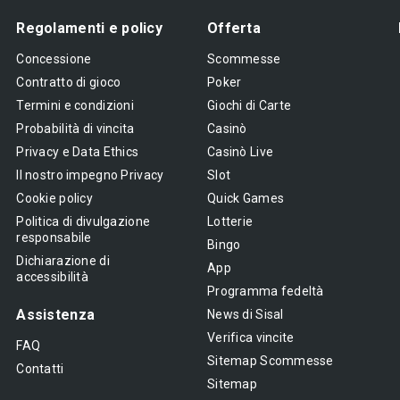
Regolamenti e policy
Offerta
Concessione
Scommesse
Contratto di gioco
Poker
Termini e condizioni
Giochi di Carte
Probabilità di vincita
Casinò
Privacy e Data Ethics
Casinò Live
Il nostro impegno Privacy
Slot
Cookie policy
Quick Games
Politica di divulgazione
Lotterie
responsabile
Bingo
Dichiarazione di
App
accessibilità
Programma fedeltà
Assistenza
News di Sisal
Verifica vincite
FAQ
Sitemap Scommesse
Contatti
Sitemap