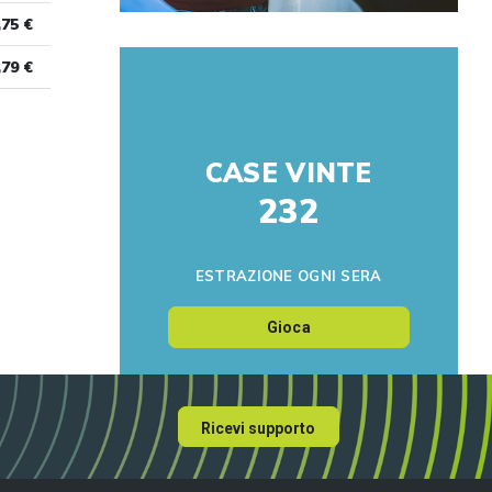
,75 €
,79 €
CASE VINTE
232
ESTRAZIONE OGNI SERA
Gioca
Ricevi supporto