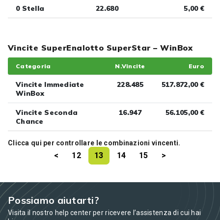
0 Stella
22.680
5,00 €
Vincite SuperEnalotto SuperStar – WinBox
Categoria
N.Vincite
Euro
Vincite Immediate
228.485
517.872,00 €
WinBox
Vincite Seconda
16.947
56.105,00 €
Chance
Clicca
qui
per controllare le combinazioni vincenti.
<
12
13
14
15
>
Possiamo aiutarti?
Visita il nostro help center per ricevere l’assistenza di cui hai