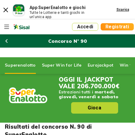
App SuperEnalotto e giochi
Scarica
Tutte le Lotterie e tanti giochi in
un'unica app.
Accedi
Registrati
Concorso N° 90
Superenalotto
Super Win for Life
Eurojackpot
Win for
OGGI IL JACKPOT
VALE
206.700.000€
Estrazioni tutti i
martedì,
giovedì, venerdì e sabato
Gioca
Risultati del concorso N. 90 di
SuperEnalotto