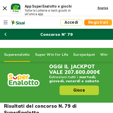
App SuperEnalotto e giochi
Scarica
Tutte le Lotterie e tanti giochi in
un'unica app.
Accedi
Registrati
Concorso N° 79
Superenalotto
Super Win for Life
Eurojackpot
Win for
OGGI IL JACKPOT
VALE
207.600.000€
Estrazioni tutti i
martedì,
giovedì, venerdì e sabato
Gioca
Risultati del concorso N. 79 di
SuperEnalotto