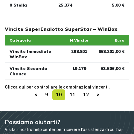
0 Stella
25.374
5,00 €
Vincite SuperEnalotto SuperStar – WinBox
Categoria
N.Vincite
Euro
Vincite Immediate
298.801
668.201,00 €
WinBox
Vincite Seconda
19.179
63.506,00 €
Chance
Clicca
qui
per controllare le combinazioni vincenti.
<
9
10
11
12
>
Possiamo aiutarti?
Visita il nostro help center per ricevere l’assistenza di cui hai