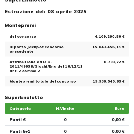
Estrazione del: 08 aprile 2025
Montepremi
del concorso
4.109.290,80 €
Riporto Jackpot concorso
15.843.456,11 €
precedente
Attribuzione da D.D.
6.793,72 €
2011/49938/Giochi/Ena del 16/12/11
art. 2 comma 2
Montepremi totale del concorso
19.959.540,63 €
SuperEnalotto
Categoria
N.Vincite
Euro
Punti 6
0
0,00 €
Punti 5+1
0
0,00 €