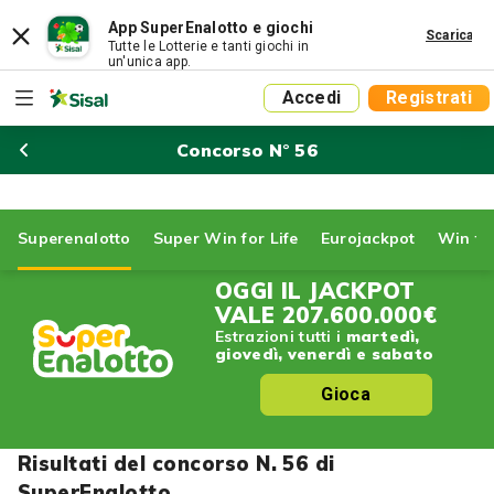
App SuperEnalotto e giochi
Scarica
Tutte le Lotterie e tanti giochi in
un'unica app.
Accedi
Registrati
Concorso N° 56
Superenalotto
Super Win for Life
Eurojackpot
Win for
OGGI IL JACKPOT
VALE
207.600.000€
Estrazioni tutti i
martedì,
giovedì, venerdì e sabato
Gioca
Risultati del concorso N. 56 di
SuperEnalotto