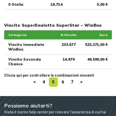
0 Stella
19.714
5,00 €
Vincite SuperEnalotto SuperStar – WinBox
Categoria
N.Vincite
Euro
Vincite Immediate
233.677
523.271,00 €
WinBox
Vincite Seconda
14.979
49.590,00 €
Chance
Clicca
qui
per controllare le combinazioni vincenti.
<
4
5
6
7
>
Possiamo aiutarti?
Visita il nostro help center per ricevere l’assistenza di cui hai