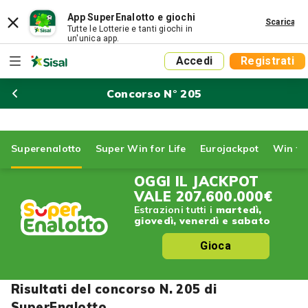
App SuperEnalotto e giochi
Scarica
Tutte le Lotterie e tanti giochi in
un'unica app.
Accedi
Registrati
Concorso N° 205
Superenalotto
Super Win for Life
Eurojackpot
Win for
OGGI IL JACKPOT
VALE
207.600.000€
Estrazioni tutti i
martedì,
giovedì, venerdì e sabato
Gioca
Risultati del concorso N. 205 di
SuperEnalotto