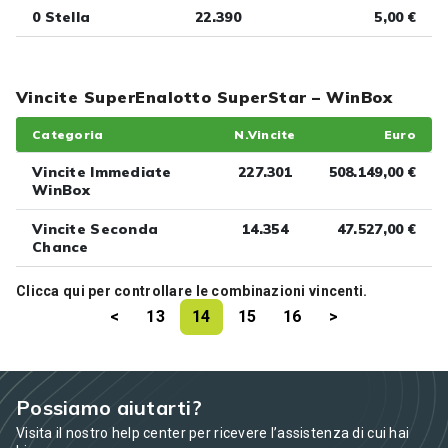
0 Stella
22.390
5,00 €
Vincite SuperEnalotto SuperStar – WinBox
Categoria
N.Vincite
Euro
Vincite Immediate
227.301
508.149,00 €
WinBox
Vincite Seconda
14.354
47.527,00 €
Chance
Clicca
qui
per controllare le combinazioni vincenti.
<
13
14
15
16
>
Possiamo aiutarti?
Visita il nostro help center per ricevere l’assistenza di cui hai