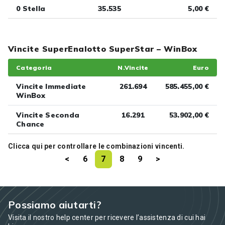
0 Stella
35.535
5,00 €
Vincite SuperEnalotto SuperStar – WinBox
Categoria
N.Vincite
Euro
Vincite Immediate
261.694
585.455,00 €
WinBox
Vincite Seconda
16.291
53.902,00 €
Chance
Clicca
qui
per controllare le combinazioni vincenti.
<
6
7
8
9
>
Possiamo aiutarti?
Visita il nostro help center per ricevere l’assistenza di cui hai