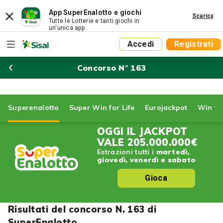
App SuperEnalotto e giochi
Scarica
Tutte le Lotterie e tanti giochi in
un'unica app.
Accedi
Registrati
Concorso N° 163
Superenalotto
Super Win for Life
Eurojackpot
Win for
OGGI IL JACKPOT
VALE
205.000.000€
Estrazioni tutti i
martedì,
giovedì, venerdì e sabato
Gioca
Risultati del concorso N. 163 di
SuperEnalotto