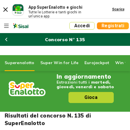
App SuperEnalotto e giochi
Scarica
Tutte le Lotterie e tanti giochi in
un'unica app.
Accedi
Registrati
Concorso N° 135
Superenalotto
Super Win for Life
Eurojackpot
Win for
In aggiornamento
Estrazioni tutti i
martedì,
giovedì, venerdì e sabato
Gioca
Risultati del concorso N. 135 di
SuperEnalotto