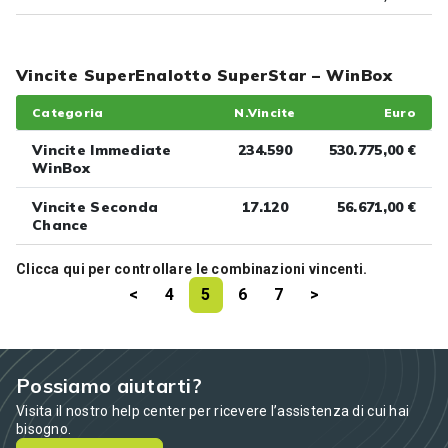
Vincite SuperEnalotto SuperStar – WinBox
Categoria
N.Vincite
Euro
Vincite Immediate
234.590
530.775,00 €
WinBox
Vincite Seconda
17.120
56.671,00 €
Chance
Clicca
qui
per controllare le combinazioni vincenti.
<
4
5
6
7
>
Possiamo aiutarti?
Visita il nostro help center per ricevere l’assistenza di cui hai
bisogno.