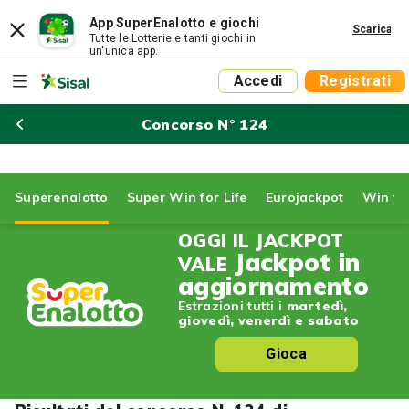
App SuperEnalotto e giochi
Scarica
Tutte le Lotterie e tanti giochi in
un'unica app.
Accedi
Registrati
Concorso N° 124
Superenalotto
Super Win for Life
Eurojackpot
Win for
OGGI IL JACKPOT
Jackpot in
VALE
aggiornamento
Estrazioni tutti i
martedì,
giovedì, venerdì e sabato
Gioca