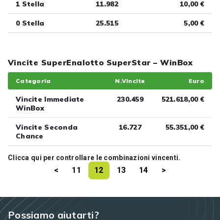
1 Stella
11.982
10,00 €
0 Stella
25.515
5,00 €
Vincite SuperEnalotto SuperStar – WinBox
Categoria
N.Vincite
Euro
Vincite Immediate
230.459
521.618,00 €
WinBox
Vincite Seconda
16.727
55.351,00 €
Chance
Clicca
qui
per controllare le combinazioni vincenti.
<
11
12
13
14
>
Possiamo aiutarti?