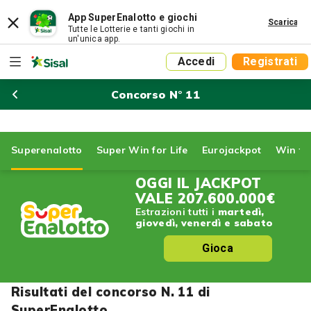
App SuperEnalotto e giochi
Scarica
Tutte le Lotterie e tanti giochi in
un'unica app.
Accedi
Registrati
Concorso N° 11
Superenalotto
Super Win for Life
Eurojackpot
Win for
OGGI IL JACKPOT
VALE
207.600.000€
Estrazioni tutti i
martedì,
giovedì, venerdì e sabato
Gioca
Risultati del concorso N. 11 di
SuperEnalotto