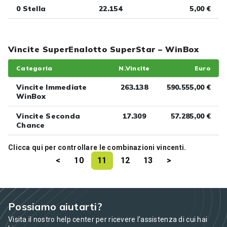
0 Stella
22.154
5,00 €
Vincite SuperEnalotto SuperStar – WinBox
Categoria
N.Vincite
Euro
Vincite Immediate
263.138
590.555,00 €
WinBox
Vincite Seconda
17.309
57.285,00 €
Chance
Clicca
qui
per controllare le combinazioni vincenti.
<
10
11
12
13
>
Possiamo aiutarti?
Visita il nostro help center per ricevere l’assistenza di cui hai