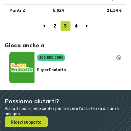
Punti 2
5.924
11,34 €
<
2
3
4
>
Gioca anche a
205.800.000€
SuperEnalotto
Possiamo aiutarti?
Visita il nostro help center per ricevere l’assistenza di cui hai
bisogno.
Ricevi supporto