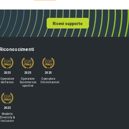
Ricevi supporto
Riconoscimenti
2025
2025
2025
Operatore
Operatore
Operatore
dell'anno
Scommesse
Omnichannel
sportive
2025
Modello
Diversity &
Inclusion