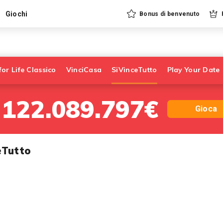
Giochi
Bonus di benvenuto
or Life Classico
VinciCasa
SiVinceTutto
Play Your Date
122.089.797€
Gioca
eTutto