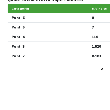
Categoria
N.Vincite
Punti 6
0
Punti 5
7
Punti 4
110
Punti 3
1.520
Punti 2
8.183
<