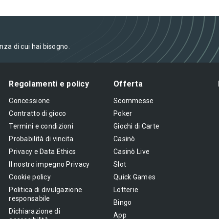
enza di cui hai bisogno.
Regolamenti e policy
Offerta
Concessione
Scommesse
Contratto di gioco
Poker
Termini e condizioni
Giochi di Carte
Probabilità di vincita
Casinò
Privacy e Data Ethics
Casinò Live
Il nostro impegno Privacy
Slot
Cookie policy
Quick Games
Politica di divulgazione
Lotterie
responsabile
Bingo
Dichiarazione di
App