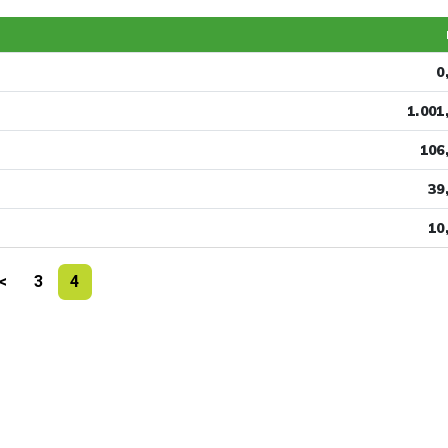
0
1.001
106
39
10
<
3
4