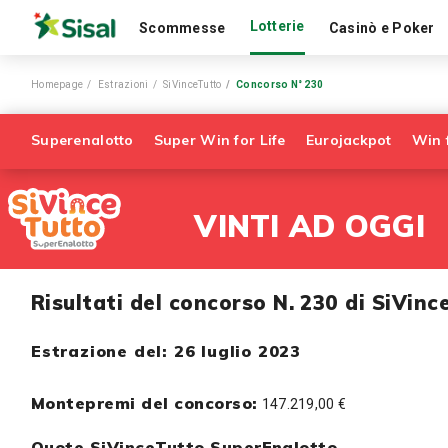
Lotterie
Scommesse
Casinò e Poker
Homepage
Estrazioni
SiVinceTutto
Concorso N° 230
Superenalotto
Super Win for Life
Eurojackpot
Win f
VINTI AD OGGI
Risultati del concorso N. 230 di SiVinc
Estrazione del: 26 luglio 2023
Montepremi del concorso:
147.219,00 €
Quote SiVinceTutto SuperEnalotto