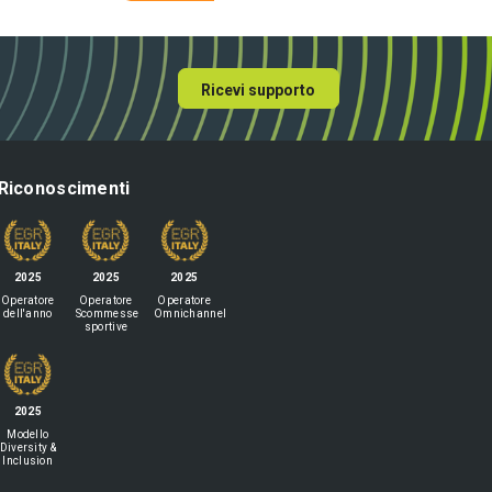
Ricevi supporto
Riconoscimenti
2025
2025
2025
Operatore
Operatore
Operatore
dell'anno
Scommesse
Omnichannel
sportive
2025
Modello
Diversity &
Inclusion