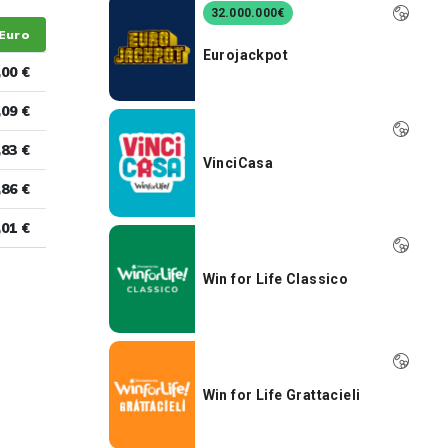
32.000.000€
Euro
Eurojackpot
,00 €
,09 €
,83 €
VinciCasa
,86 €
,01 €
Win for Life Classico
Win for Life Grattacieli