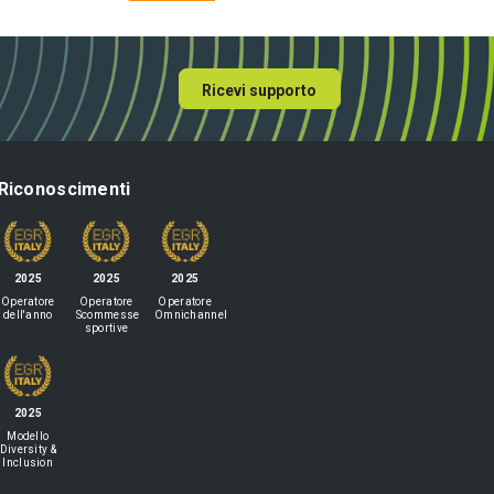
Ricevi supporto
Riconoscimenti
2025
2025
2025
Operatore
Operatore
Operatore
dell'anno
Scommesse
Omnichannel
sportive
2025
Modello
Diversity &
Inclusion