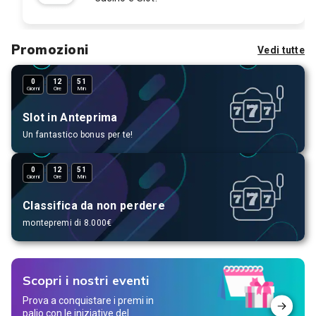
Promozioni
Vedi tutte
:
:
0
12
51
Giorni
Ore
Min
Slot in Anteprima
Un fantastico bonus per te!
:
:
0
12
51
Giorni
Ore
Min
Classifica da non perdere
montepremi di 8.000€
Scopri i nostri eventi
Prova a conquistare i premi in
palio con le iniziative del