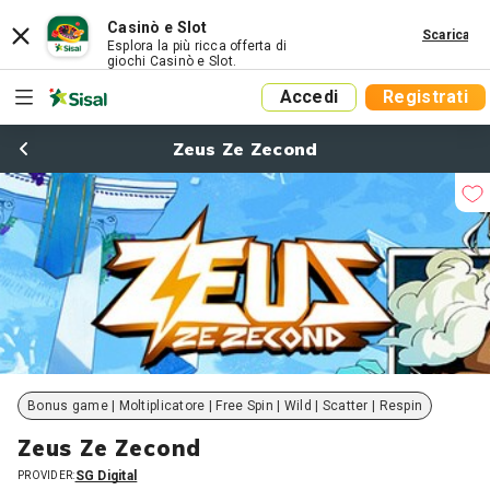
Casinò e Slot
Scarica
Esplora la più ricca offerta di
giochi Casinò e Slot.
Accedi
Registrati
Zeus Ze Zecond
Bonus game | Moltiplicatore | Free Spin | Wild | Scatter | Respin
Zeus Ze Zecond
SG Digital
PROVIDER: