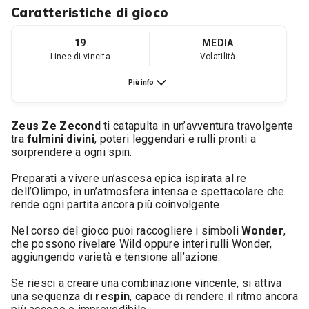
Caratteristiche di gioco
19
MEDIA
Linee di vincita
Volatilità
Più info
Zeus Ze Zecond
ti catapulta in un’avventura travolgente
tra
fulmini divini
, poteri leggendari e rulli pronti a
sorprendere a ogni spin.
Preparati a vivere un’ascesa epica ispirata al re
dell’Olimpo, in un’atmosfera intensa e spettacolare che
rende ogni partita ancora più coinvolgente.
Nel corso del gioco puoi raccogliere i simboli
Wonder
,
che possono rivelare Wild oppure interi rulli Wonder,
aggiungendo varietà e tensione all’azione.
Se riesci a creare una combinazione vincente, si attiva
una sequenza di
respin
, capace di rendere il ritmo ancora