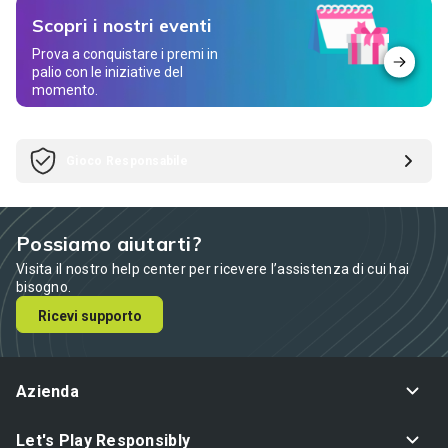
Scopri i nostri eventi
Prova a conquistare i premi in
palio con le iniziative del
momento.
Gioco Responsabile
Possiamo aiutarti?
Visita il nostro help center per ricevere l’assistenza di cui hai
bisogno.
Ricevi supporto
Azienda
Let's Play Responsibly