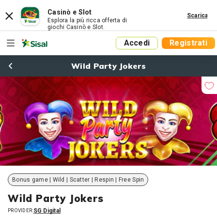
Casinò e Slot
Scarica
Esplora la più ricca offerta di
giochi Casinò e Slot.
Accedi
Registrati
Wild Party Jokers
Bonus game | Wild | Scatter | Respin | Free Spin
Wild Party Jokers
SG Digital
PROVIDER: