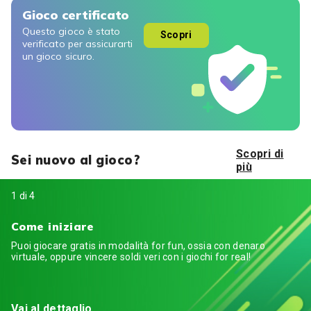
Gioco certificato
Questo gioco è stato
Scopri
verificato per assicurarti
un gioco sicuro.
Scopri di
Sei nuovo al gioco?
più
1 di 4
Come iniziare
Puoi giocare gratis in modalità for fun, ossia con denaro
virtuale, oppure vincere soldi veri con i giochi for real!
Vai al dettaglio