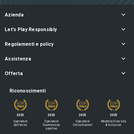
Azienda
Let's Play Responsibly
Regolamenti e policy
Assistenza
Offerta
Riconoscimenti
2025
2025
2025
2025
Operatore
Operatore
Operatore
Modello Diversity
dell'anno
Scommesse
Omnichannel
& Inclusion
sportive