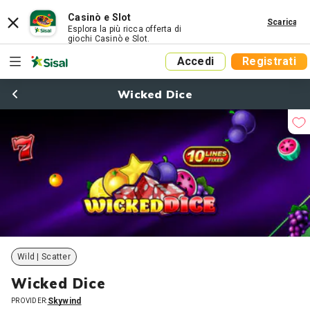
Casinò e Slot
Scarica
Esplora la più ricca offerta di
giochi Casinò e Slot.
Accedi
Registrati
Wicked Dice
Wild | Scatter
Wicked Dice
Skywind
PROVIDER: