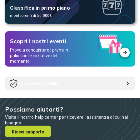
Classifica in primo piano
montepremi di 50.000€
Scopri i nostri eventi
Prova a conquistare i premi in
palio con le iniziative del
momento.
Gioco Responsabile
Possiamo aiutarti?
Visita il nostro help center per ricevere l’assistenza di cui hai
bisogno.
Ricevi supporto