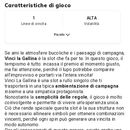
Caratteristiche di gioco
1
ALTA
Linee di vincita
Volatilità
Più info
Se ami le atmosfere bucoliche e i paesaggi di campagna,
Vinci la Gallina
è la slot che fa per te. In questo gioco, il
tempismo è tutto: incassa il premio al momento giusto,
ma fai attenzione, perché il lupo potrebbe comparire
all’improvviso e portarti via l’intera vincita!
Vinci La Gallina è una slot a rullo singolo che ti
trasporterà in una tipica
ambientazione di campagna
insieme a una simpatica protagonista.
Nonostante la
semplicità delle regole
, il gioco è molto
coinvolgente e permette di vivere un’esperienza unica.
Ciò che rende speciale questa slot è la sua struttura: non
è necessario allineare simboli per ottenere combinazioni
vincenti, perché ogni spin può generare una vincita in
modo autonomo.