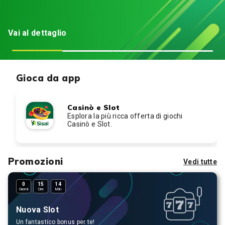
Vai al dettaglio
Gioca da app
Casinò e Slot
Esplora la più ricca offerta di giochi
Casinò e Slot.
Promozioni
Vedi tutte
:
:
0
15
14
Giorni
Ore
Min
Nuova Slot
Un fantastico bonus per te!