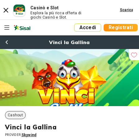
Casinò e Slot
Scarica
Esplora la più ricca offerta di
giochi Casinò e Slot.
Accedi
Registrati
Vinci la Gallina
Cashout
Vinci la Gallina
Skywind
PROVIDER: