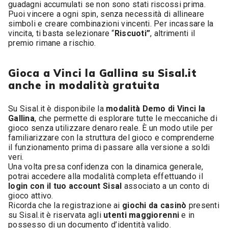
guadagni accumulati se non sono stati riscossi prima.
Puoi vincere a ogni spin, senza necessità di allineare
simboli e creare combinazioni vincenti. Per incassare la
vincita, ti basta selezionare “
Riscuoti”
, altrimenti il
premio rimane a rischio.
Gioca a Vinci la Gallina su Sisal.it
anche in modalità gratuita
Su Sisal.it è disponibile la
modalità Demo di Vinci la
Gallina
, che permette di esplorare tutte le meccaniche di
gioco senza utilizzare denaro reale. È un modo utile per
familiarizzare con la struttura del gioco e comprenderne
il funzionamento prima di passare alla versione a soldi
veri.
Una volta presa confidenza con la dinamica generale,
potrai accedere alla modalità completa effettuando il
login con il tuo account Sisal
associato a un conto di
gioco attivo.
Ricorda che la registrazione ai
giochi da casinò
presenti
su Sisal.it è riservata agli
utenti maggiorenni
e in
possesso di un documento d’identità valido.