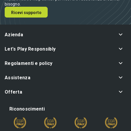
bisogno.
Ricevi supporto
Azienda
Let's Play Responsibly
Regolamenti e policy
Assistenza
Offerta
Riconoscimenti