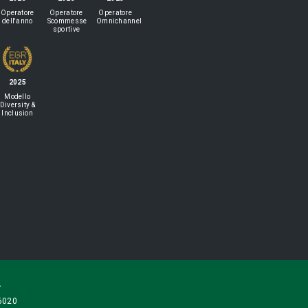
Operatore
Operatore
Operatore
dell'anno
Scommesse
Omnichannel
sportive
2025
Modello
Diversity &
Inclusion
A
16020