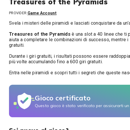
Treasures of the Pyramids
Game Account
PROVIDER:
Svela i misteri delle piramidi e lasciati conquistare da u
Treasures of the Pyramids
è una slot a 40 linee che ti 
aiuta a completare le combinazioni di successo, mentre i 
gratuiti.
Durante i giri gratuiti, i risultati possono essere raddoppia
più volte accumulando fino a 600 giri gratuiti.
Entra nelle piramidi e scopri tutti i segreti che queste n
Gioco certificato
Questo gioco è stato verificato per assicurarti un