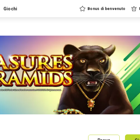
Giochi
Bonus di benvenuto