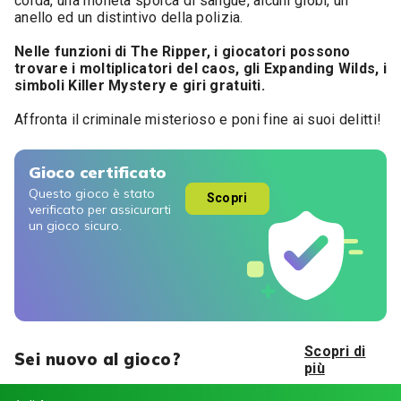
corda, una moneta sporca di sangue, alcuni globi, un
anello ed un distintivo della polizia.
Nelle funzioni di The Ripper, i giocatori possono
trovare i moltiplicatori del caos, gli Expanding Wilds, i
simboli Killer Mystery e giri gratuiti.
Affronta il criminale misterioso e poni fine ai suoi delitti!
Gioco certificato
Questo gioco è stato
Scopri
verificato per assicurarti
un gioco sicuro.
Scopri di
Sei nuovo al gioco?
più