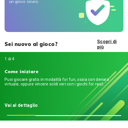
un gioco sicuro.
Scopri di
Sei nuovo al gioco?
più
1 di 4
Come iniziare
Puoi giocare gratis in modalità for fun, ossia con denaro
virtuale, oppure vincere soldi veri con i giochi for real!
Vai al dettaglio