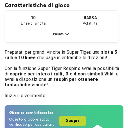
Caratteristiche di gioco
10
BASSA
Linee di vincita
Volatilità
Più info
Preparati per grandi vincite in Super Tiger, una
slot a 5
rulli e 10 linee
che paga in entrambe le direzioni!
Con la funzione Super Tiger Respins avrai la possibilità
di
coprire per intero i rulli , 3 e 4 con simboli Wild,
e
avrai a disposizione un
respin per ottenere
fantastiche vincite!
Inizia il diverimento!
Gioco certificato
Questo gioco è stato
Scopri
verificato per assicurarti