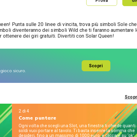
Prova
Gi
een! Punta sulle 20 linee di vincita, trova più simboli Sole che
i simboli diventeranno dei simboli Wild che ti faranno aumentare 
ottenere dei giri gratuiti. Divertiti con Solar Queen!
Scopri
 gioco sicuro.
Scopri
2 di 4
Come puntare
Ogni volta che scegli una Slot, una finestra ti chiede quanti
soldi vuoi portare al tavolo. Ti basta inserire la somma che
desideri, fino a un massimo di 1000 euro, e cliccare su ‘ok’.