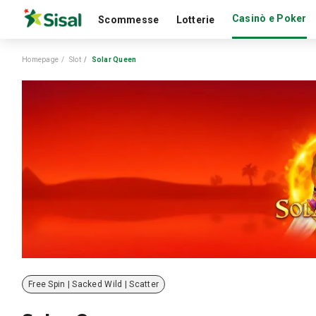
Casinò e Poker
Scommesse
Lotterie
Homepage
Slot
Solar Queen
Free Spin | Sacked Wild | Scatter