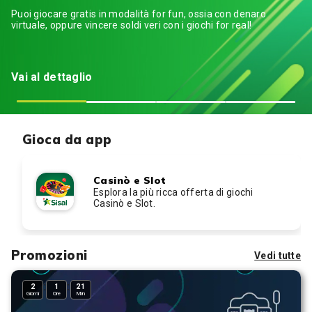
Puoi giocare gratis in modalità for fun, ossia con denaro
virtuale, oppure vincere soldi veri con i giochi for real!
Vai al dettaglio
Gioca da app
Casinò e Slot
Esplora la più ricca offerta di giochi
Casinò e Slot.
Promozioni
Vedi tutte
:
:
2
1
21
Giorni
Ore
Min