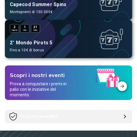
Capecod Summer Spins
Montepremi di 150.000€
:
:
2
1
21
Giorni
Ore
Min
2° Mondo Pirots 5
Fino a 10€ di bonus
Scopri i nostri eventi
Prova a conquistare i premi in
palio con le iniziative del
momento.
Gioco Responsabile