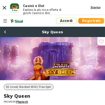
Casinò e Slot
Scarica
Esplora la più ricca offerta di
giochi Casinò e Slot.
Accedi
Registrati
Sky Queen
50 Linee| Stacked Wild | Free Spin
Sky Queen
Playtech
PROVIDER: