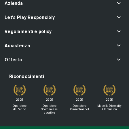
Azienda
Let's Play Responsibly
Regolamenti e policy
Assistenza
Offerta
Riconoscimenti
2025
2025
2025
2025
Operatore
Operatore
Operatore
Modello Diversity
dell'anno
Scommesse
Omnichannel
& Inclusion
sportive