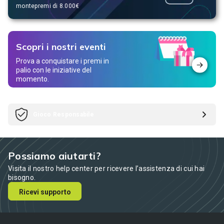
montepremi di 8.000€
Scopri i nostri eventi
Prova a conquistare i premi in
palio con le iniziative del
momento.
Gioco Responsabile
Possiamo aiutarti?
Visita il nostro help center per ricevere l’assistenza di cui hai
bisogno.
Ricevi supporto