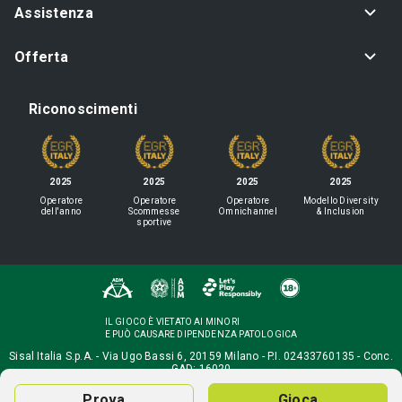
Assistenza
Offerta
Riconoscimenti
2025
2025
2025
2025
Operatore
Operatore
Operatore
Modello Diversity
dell'anno
Scommesse
Omnichannel
& Inclusion
sportive
IL GIOCO È VIETATO AI MINORI
E PUÒ CAUSARE DIPENDENZA PATOLOGICA
Sisal Italia S.p.A. - Via Ugo Bassi 6, 20159 Milano - P.I. 02433760135 - Conc.
GAD: 16020
Prova
Gioca