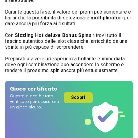
interessante.
Durante questa fase, il valore dei premi può aumentare e
hai anche la possibilità di selezionare
moltiplicatori
per
dare ancora più forza ai risultati.
Con
Sizzling Hot deluxe Bonus Spins
ritrovi tutto il
fascino autentico delle slot classiche, arricchito da una
spinta in più capace di sorprendere.
Preparati a vivere un’esperienza brillante e immediata,
dove ogni combinazione può accendere lo schermo e
rendere il prossimo spin ancora più entusiasmante.
Gioco certificato
Questo gioco è stato
Scopri
verificato per assicurarti
un gioco sicuro.