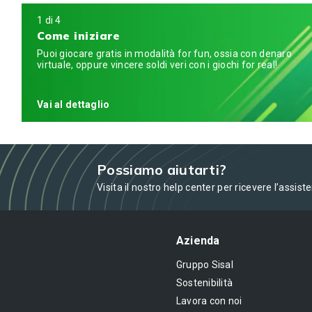
1 di 4
Come iniziare
Puoi giocare gratis in modalità for fun, ossia con denaro
virtuale, oppure vincere soldi veri con i giochi for real!
Vai al dettaglio
Possiamo aiutarti?
Visita il nostro help center per ricevere l’assist
Azienda
Gruppo Sisal
Sostenibilità
Lavora con noi