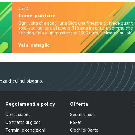
2 di 4
Come puntare
Ogni volta che scegli una Slot, una finestra ti chiede quanti
soldi vuoi portare al tavolo. Ti basta inserire la somma che
desideri, fino a un massimo di 1000 euro, e cliccare su ‘ok’.
Vai al dettaglio
enza di cui hai bisogno.
Regolamenti e policy
Offerta
Concessione
Scommesse
Contratto di gioco
Poker
Termini e condizioni
Giochi di Carte