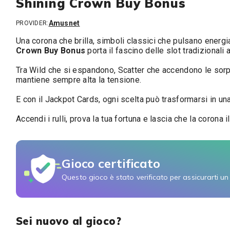
Shining Crown Buy Bonus
Amusnet
PROVIDER:
Una corona che brilla, simboli classici che pulsano energi
Crown Buy Bonus
porta il fascino delle slot tradizionali a
Tra Wild che si espandono, Scatter che accendono le sorpr
mantiene sempre alta la tensione.
E con il Jackpot Cards, ogni scelta può trasformarsi in un
Accendi i rulli, prova la tua fortuna e lascia che la corona il
Gioco certificato
Questo gioco è stato verificato per assicurarti un
Sei nuovo al gioco?