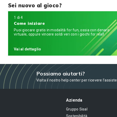
Sei nuovo al gioco?
1 di 4
Come iniziare
Puoi giocare gratis in modalità for fun, ossia con denaro
virtuale, oppure vincere soldi veri con i giochi for real!
Vai al dettaglio
Possiamo aiutarti?
Visita il nostro help center per ricevere l’assist
Azienda
Gruppo Sisal
Sostenibilità