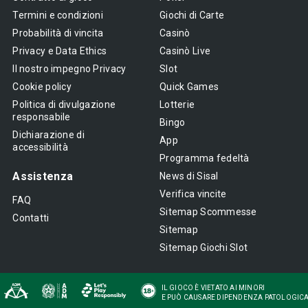
Termini e condizioni
Giochi di Carte
Probabilità di vincita
Casinò
Privacy e Data Ethics
Casinò Live
Il nostro impegno Privacy
Slot
Cookie policy
Quick Games
Politica di divulgazione
Lotterie
responsabile
Bingo
Dichiarazione di
App
accessibilità
Programma fedeltà
Assistenza
News di Sisal
Verifica vincite
FAQ
Sitemap Scommesse
Contatti
Sitemap
Sitemap Giochi Slot
IL GIOCO È VIETATO AI MINORI
E PUÒ CAUSARE DIPENDENZA PATOLOGIC