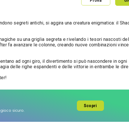
Prova
Gi
dono segreti antichi, si aggira una creatura enigmatica: il Sh
 magiche su una griglia segreta e rivelando i tesori nascosti de
fter fa avanzare le colonne, creando nuove combinazioni vince
entano ad ogni giro, il divertimento si può nascondere in ogni
agia delle righe espandenti e delle vittorie in entrambe le dire
ter!
Scopri
 gioco sicuro.