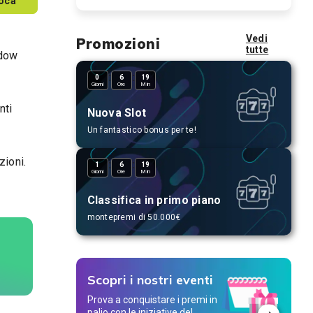
oca
Vedi
Promozioni
tutte
adow
:
:
0
6
19
Giorni
Ore
Min
l
nti
Nuova Slot
Un fantastico bonus per te!
zioni.
:
:
1
6
19
Giorni
Ore
Min
Classifica in primo piano
montepremi di 50.000€
Scopri i nostri eventi
Prova a conquistare i premi in
palio con le iniziative del