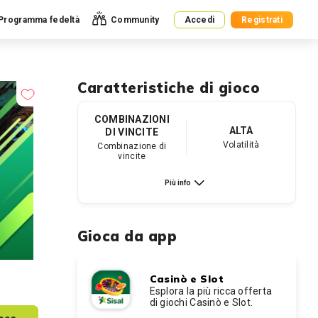
Programma fedeltà
Community
Accedi
Registrati
Caratteristiche di gioco
COMBINAZIONI
ALTA
DI VINCITE
Volatilità
Combinazione di
vincite
Più info
Gioca da app
Casinò e Slot
Esplora la più ricca offerta
di giochi Casinò e Slot.