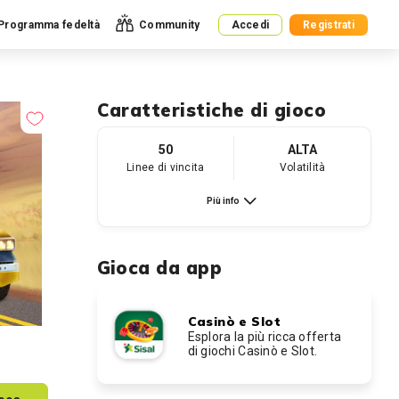
Programma fedeltà
Community
Accedi
Registrati
Caratteristiche di gioco
50
ALTA
Linee di vincita
Volatilità
Più info
Gioca da app
Casinò e Slot
Esplora la più ricca offerta
di giochi Casinò e Slot.