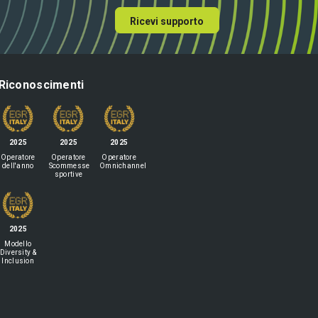
Ricevi supporto
Riconoscimenti
2025
2025
2025
Operatore
Operatore
Operatore
dell'anno
Scommesse
Omnichannel
sportive
2025
Modello
Diversity &
Inclusion