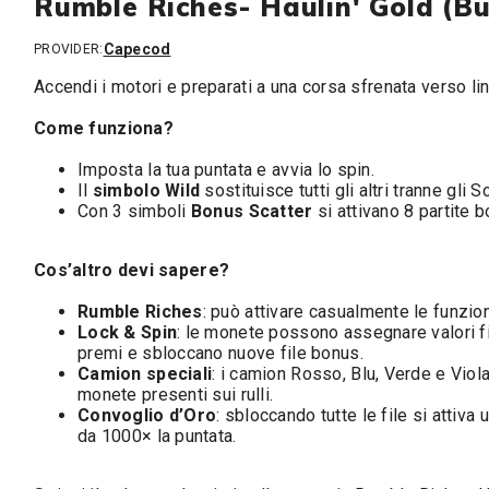
Rumble Riches- Haulin' Gold (B
Capecod
PROVIDER:
Accendi i motori e preparati a una corsa sfrenata verso lin
Come funziona?
Imposta la tua puntata e avvia lo spin.
Il
simbolo Wild
sostituisce tutti gli altri tranne gli 
Con 3 simboli
Bonus Scatter
si attivano 8 partite 
Cos’altro devi sapere?
Rumble Riches
: può attivare casualmente le funzio
Lock & Spin
: le monete possono assegnare valori fi
premi e sbloccano nuove file bonus.
Camion speciali
: i camion Rosso, Blu, Verde e Viol
monete presenti sui rulli.
Convoglio d’Oro
: sbloccando tutte le file si attiv
da 1000× la puntata.