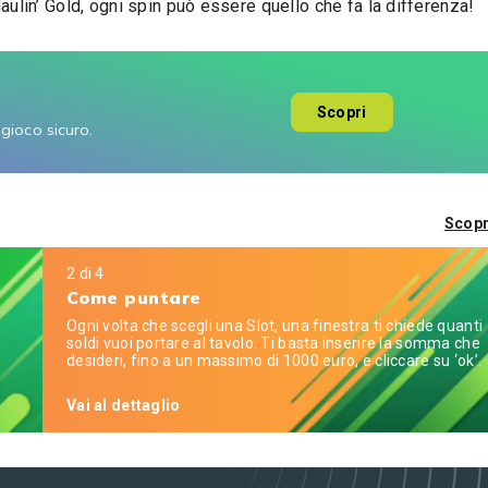
Haulin’ Gold, ogni spin può essere quello che fa la differenza!
Scopri
 gioco sicuro.
Scopri
2 di 4
Come puntare
Ogni volta che scegli una Slot, una finestra ti chiede quanti
soldi vuoi portare al tavolo. Ti basta inserire la somma che
desideri, fino a un massimo di 1000 euro, e cliccare su ‘ok’.
Vai al dettaglio