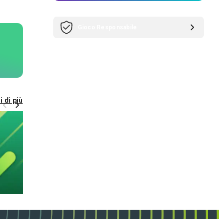
Gioco Responsabile
 di più
3 di 4
Fun Bonus
Il Fun Bonus è una somma accreditata sul tuo conto con c
puoi giocare gratuitamente alle nostre Slot, che può esse
convertito in Real Bonus.
Vai al dettaglio