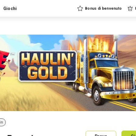
Giochi
Bonus di benvenuto
in