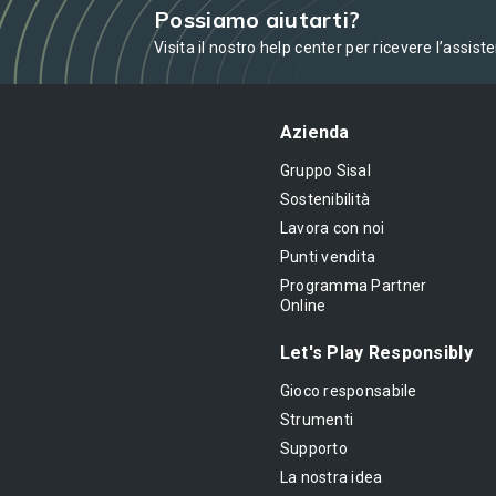
Possiamo aiutarti?
Visita il nostro help center per ricevere l’assist
Azienda
Gruppo Sisal
Sostenibilità
Lavora con noi
Punti vendita
Programma Partner
Online
Let's Play Responsibly
Gioco responsabile
Strumenti
Supporto
La nostra idea