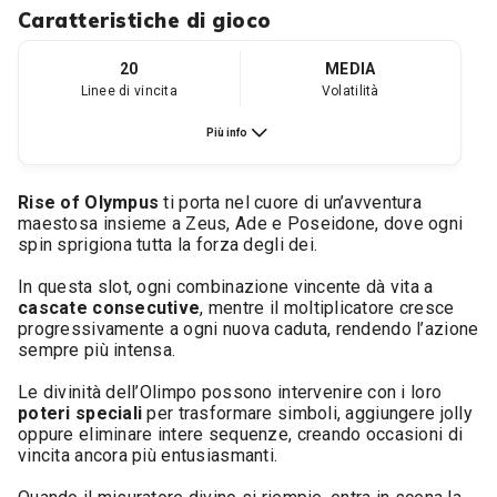
Caratteristiche di gioco
20
MEDIA
Linee di vincita
Volatilità
Più info
Rise of Olympus
ti porta nel cuore di un’avventura
maestosa insieme a Zeus, Ade e Poseidone, dove ogni
spin sprigiona tutta la forza degli dei.
In questa slot, ogni combinazione vincente dà vita a
cascate consecutive
, mentre il moltiplicatore cresce
progressivamente a ogni nuova caduta, rendendo l’azione
sempre più intensa.
Le divinità dell’Olimpo possono intervenire con i loro
poteri speciali
per trasformare simboli, aggiungere jolly
oppure eliminare intere sequenze, creando occasioni di
vincita ancora più entusiasmanti.