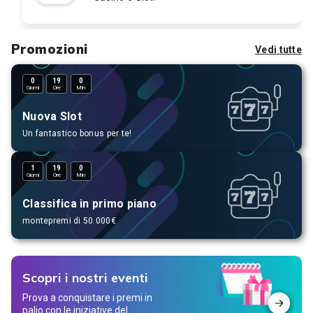
Promozioni
Vedi tutte
:
:
0
19
0
Giorni
Ore
Min
Nuova Slot
Un fantastico bonus per te!
:
:
1
19
0
Giorni
Ore
Min
Classifica in primo piano
montepremi di 50.000€
Scopri i nostri eventi
Prova a conquistare i premi in
palio con le iniziative del