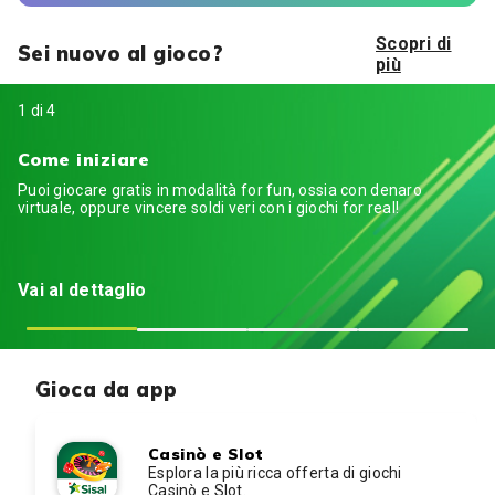
Scopri di
Sei nuovo al gioco?
più
1 di 4
Come iniziare
Puoi giocare gratis in modalità for fun, ossia con denaro
virtuale, oppure vincere soldi veri con i giochi for real!
Vai al dettaglio
Gioca da app
Casinò e Slot
Esplora la più ricca offerta di giochi
Casinò e Slot.