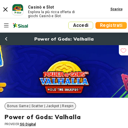
Casinò e Slot
Scarica
Esplora la più ricca offerta di
giochi Casinò e Slot.
Accedi
Registrati
Power of Gods: Valhalla
Bonus Game | Scatter | Jackpot | Respin
Power of Gods: Valhalla
SG Digital
PROVIDER: