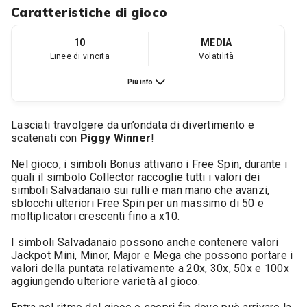
Caratteristiche di gioco
10
MEDIA
Linee di vincita
Volatilità
Più info
Lasciati travolgere da un’ondata di divertimento e
scatenati con
Piggy Winner
!
Nel gioco, i simboli Bonus attivano i Free Spin, durante i
quali il simbolo Collector raccoglie tutti i valori dei
simboli Salvadanaio sui rulli e man mano che avanzi,
sblocchi ulteriori Free Spin per un massimo di 50 e
moltiplicatori crescenti fino a x10.
I simboli Salvadanaio possono anche contenere valori
Jackpot Mini, Minor, Major e Mega che possono portare i
valori della puntata relativamente a 20x, 30x, 50x e 100x
aggiungendo ulteriore varietà al gioco.