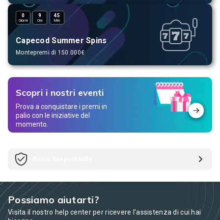
:
:
0
9
45
Giorni
Ore
Min
Capecod Summer Spins
Montepremi di 150.000€
Scopri i nostri eventi
Prova a conquistare i premi in
palio con le iniziative del
momento.
Gioco Responsabile
Possiamo aiutarti?
Visita il nostro help center per ricevere l’assistenza di cui hai