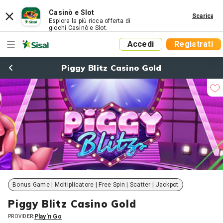
Casinò e Slot
Scarica
Esplora la più ricca offerta di
giochi Casinò e Slot.
Accedi
Registrati
Piggy Blitz Casino Gold
Bonus Game | Moltiplicatore | Free Spin | Scatter | Jackpot
Piggy Blitz Casino Gold
Play'n Go
PROVIDER: