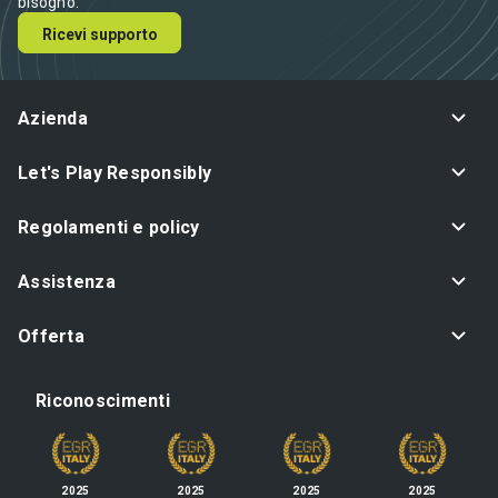
bisogno.
Ricevi supporto
Azienda
Let's Play Responsibly
Regolamenti e policy
Assistenza
Offerta
Riconoscimenti
2025
2025
2025
2025