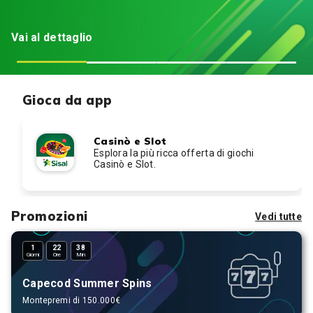
Vai al dettaglio
Gioca da app
Casinò e Slot
Esplora la più ricca offerta di giochi
Casinò e Slot.
Promozioni
Vedi tutte
:
:
1
22
38
Giorni
Ore
Min
Capecod Summer Spins
Montepremi di 150.000€