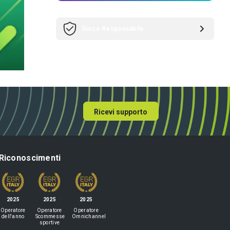
Fun Bonus
Il Fun Bonus è una somma accreditata sul tuo conto con c
puoi giocare gratuitamente alle nostre Slot, che può esse
Gioco Responsabile
convertito in Real Bonus.
Vai al dettaglio
Ricevi supporto
Riconoscimenti
2025
2025
2025
Operatore
Operatore
Operatore
dell'anno
Scommesse
Omnichannel
sportive