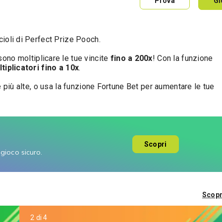
Prova
Gi
ioli di Perfect Prize Pooch.
sono moltiplicare le tue vincite
fino a 200x
! Con la funzione
tiplicatori fino a 10x
.
e più alte, o usa la funzione Fortune Bet per aumentare le tue
Scopri
 gioco sicuro.
Scopri
2 di 4