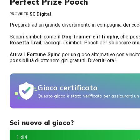
Perfect Prize Pooch
SG Digital
PROVIDER:
Preparati ad un grande divertimento in compagnia dei cucc
Scopri simboli come il
Dog Trainer e il Trophy
, che pos
Rosetta Trail
, raccogli i simboli Pooch per sbloccare
mol
Attiva i
Fortune Spins
per un gioco alternativo con vincit
possibilità di ottenere giri gratuiti. Divertiti ora!
Gioco certificato
Questo gioco è stato verificato per assicurarti un
Sei nuovo al gioco?
1 di 4