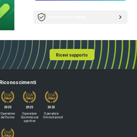
Il Fun Bonus è una somma accreditata sul tuo conto con c
puoi giocare gratuitamente alle nostre Slot, che può esse
convertito in Real Bonus.
Gioco Responsabile
Vai al dettaglio
Ricevi supporto
Riconoscimenti
2025
2025
2025
Operatore
Operatore
Operatore
dell'anno
Scommesse
Omnichannel
sportive