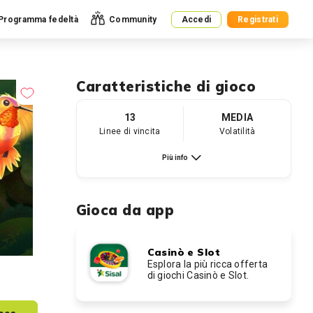
Programma fedeltà
Community
Accedi
Registrati
Caratteristiche di gioco
13
MEDIA
Linee di vincita
Volatilità
Più info
Gioca da app
Casinò e Slot
Esplora la più ricca offerta
di giochi Casinò e Slot.