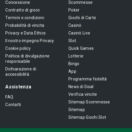
Concessione
Scommesse
Contratto di gioco
Poker
Termini e condizioni
Giochi di Carte
Probabilità di vincita
Casinò
Privacy e Data Ethics
Casinò Live
Il nostro impegno Privacy
Slot
Cookie policy
Quick Games
Politica di divulgazione
Lotterie
responsabile
Bingo
Dichiarazione di
App
accessibilità
Programma fedeltà
Assistenza
News di Sisal
Verifica vincite
FAQ
Sitemap Scommesse
Contatti
Sitemap
Sitemap Giochi Slot