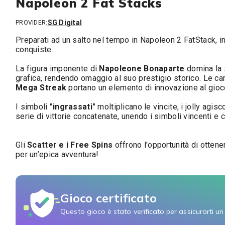
Napoleon 2 Fat Stacks
SG Digital
PROVIDER:
Preparati ad un salto nel tempo in Napoleon 2 FatStack, i
conquiste.
La figura imponente di
Napoleone Bonaparte
domina la s
grafica, rendendo omaggio al suo prestigio storico. Le ca
Mega Streak
portano un elemento di innovazione al gioc
I simboli
"ingrassati"
moltiplicano le vincite, i jolly agis
serie di vittorie concatenate, unendo i simboli vincenti e c
Gli
Scatter e i Free Spins
offrono l'opportunità di ottener
per un’epica avventura!
Gioco certificato
Questo gioco è stato verificato per assicurarti un