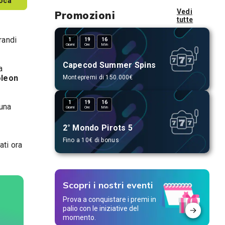
oca
Vedi
Promozioni
tutte
:
:
randi
1
19
16
Giorni
Ore
Min
Capecod Summer Spins
a
oleon
Montepremi di 150.000€
:
:
1
19
16
una
Giorni
Ore
Min
2° Mondo Pirots 5
Fino a 10€ di bonus
ati ora
Scopri i nostri eventi
Prova a conquistare i premi in
palio con le iniziative del
momento.