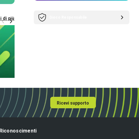
Gioco Responsabile
 di più
3 di 4
Fun Bonus
Il Fun Bonus è una somma accreditata sul tuo conto con c
puoi giocare gratuitamente alle nostre Slot, che può esse
convertito in Real Bonus.
Vai al dettaglio
Ricevi supporto
Riconoscimenti