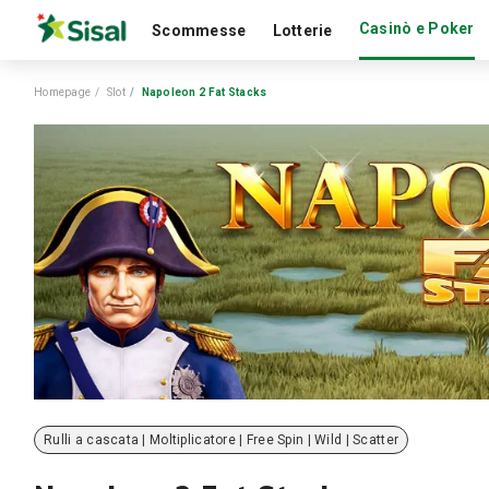
Casinò e Poker
Scommesse
Lotterie
Homepage
Slot
Napoleon 2 Fat Stacks
Rulli a cascata | Moltiplicatore | Free Spin | Wild | Scatter