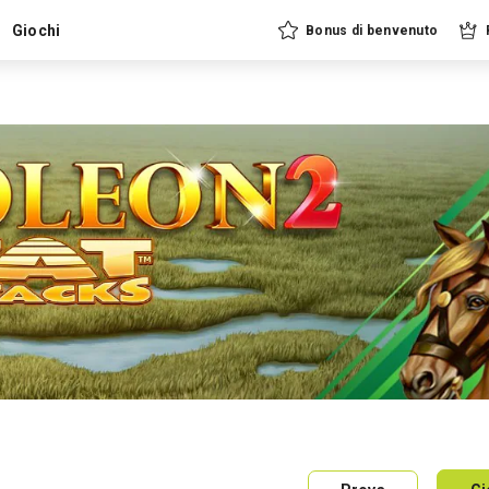
Giochi
Bonus di benvenuto