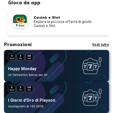
Gioca da app
Casinò e Slot
Esplora la più ricca offerta di giochi
Casinò e Slot.
Promozioni
Vedi tutte
:
:
0
3
58
Giorni
Ore
Min
Happy Monday
Un fantastico bonus per te!
:
:
0
3
58
Giorni
Ore
Min
I Giorni d'Oro di Playson
montepremi di 100.000€