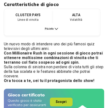
Caratteristiche di gioco
CLUSTER PAYS
ALTA
Linee di vincita
Volatilità
Più info
Un nuovo modo di intendere uno dei più famosi quiz
televisivi degli ultimi anni.
Con Millionaire Rush in ogni sessione di gioco potrai
ottenere moltissime combinazioni di vincita che ti
terranno col fiato sospeso ad ogni spin.
Sulla colonna di sinistra non perdere di vista tutti gli step
della tua scalata e le features abbinate che potrai
ricevere.
Ora tocca a te, sei tu il protagonista dello show!
Gioco certificato
Questo gioco è stato
Scopri
verificato per assicurarti