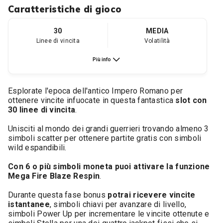
Caratteristiche di gioco
30
MEDIA
Linee di vincita
Volatilità
Più info
Esplorate l'epoca dell'antico Impero Romano per
ottenere vincite infuocate in questa fantastica
slot con
30 linee di vincita
.
Unisciti al mondo dei grandi guerrieri trovando almeno 3
simboli scatter per ottenere partite gratis con simboli
wild espandibili.
Con 6 o più simboli moneta puoi attivare la funzione
Mega Fire Blaze Respin
.
Durante questa fase bonus
potrai ricevere vincite
istantanee
, simboli chiavi per avanzare di livello,
simboli Power Up per incrementare le vincite ottenute e