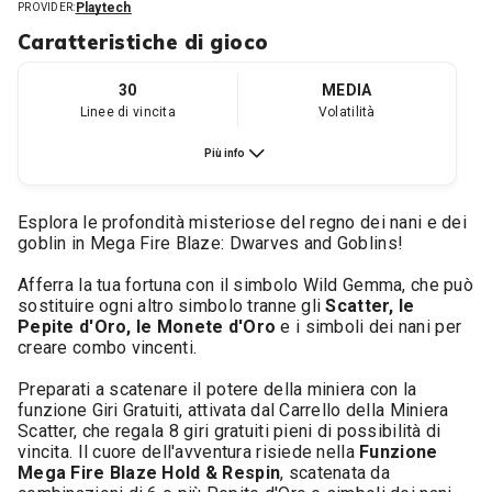
Playtech
PROVIDER:
Caratteristiche di gioco
30
MEDIA
Linee di vincita
Volatilità
Più info
Esplora le profondità misteriose del regno dei nani e dei
goblin in Mega Fire Blaze: Dwarves and Goblins!
Afferra la tua fortuna con il simbolo Wild Gemma, che può
sostituire ogni altro simbolo tranne gli
Scatter, le
Pepite d'Oro, le Monete d'Oro
e i simboli dei nani per
creare combo vincenti.
Preparati a scatenare il potere della miniera con la
funzione Giri Gratuiti, attivata dal Carrello della Miniera
Scatter, che regala 8 giri gratuiti pieni di possibilità di
vincita. Il cuore dell'avventura risiede nella
Funzione
Mega Fire Blaze Hold & Respin
, scatenata da