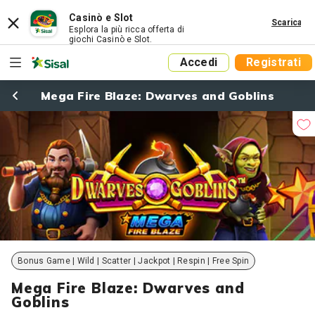
Casinò e Slot
Scarica
Esplora la più ricca offerta di
giochi Casinò e Slot.
Accedi
Registrati
Mega Fire Blaze: Dwarves and Goblins
Bonus Game | Wild | Scatter | Jackpot | Respin | Free Spin
Mega Fire Blaze: Dwarves and
Goblins