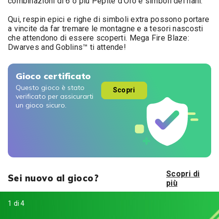
combinazioni di 6 o più Pepite d'Oro e simboli dei nani.
Qui, respin epici e righe di simboli extra possono portare
a vincite da far tremare le montagne e a tesori nascosti
che attendono di essere scoperti. Mega Fire Blaze:
Dwarves and Goblins™ ti attende!
Gioco certificato
Questo gioco è stato
Scopri
verificato per assicurarti
un gioco sicuro.
Scopri di
Sei nuovo al gioco?
più
1 di 4