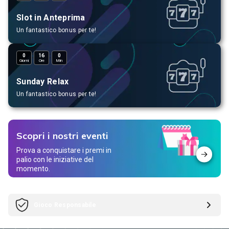
Slot in Anteprima
Un fantastico bonus per te!
:
:
0
16
0
Giorni
Ore
Min
Sunday Relax
Un fantastico bonus per te!
Scopri i nostri eventi
Prova a conquistare i premi in
palio con le iniziative del
momento.
Gioco Responsabile