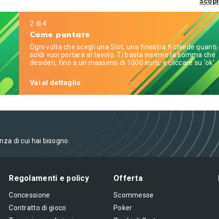
Scopri
2 di 4
Come puntare
Ogni volta che scegli una Slot, una finestra ti chiede quanti
soldi vuoi portare al tavolo. Ti basta inserire la somma che
desideri, fino a un massimo di 1000 euro, e cliccare su ‘ok’.
Vai al dettaglio
enza di cui hai bisogno.
Regolamenti e policy
Offerta
Concessione
Scommesse
Contratto di gioco
Poker