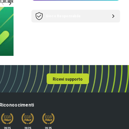
 di più
3 di 4
Gioco Responsabile
Fun Bonus
Il Fun Bonus è una somma accreditata sul tuo conto con c
puoi giocare gratuitamente alle nostre Slot, che può esse
convertito in Real Bonus.
Vai al dettaglio
Ricevi supporto
Riconoscimenti
2025
2025
2025