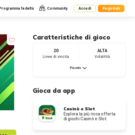
Programma fedeltà
Community
Accedi
Registrati
Caratteristiche di gioco
20
ALTA
Linee di vincita
Volatilità
Più info
Gioca da app
Casinò e Slot
Esplora la più ricca offerta
di giochi Casinò e Slot.