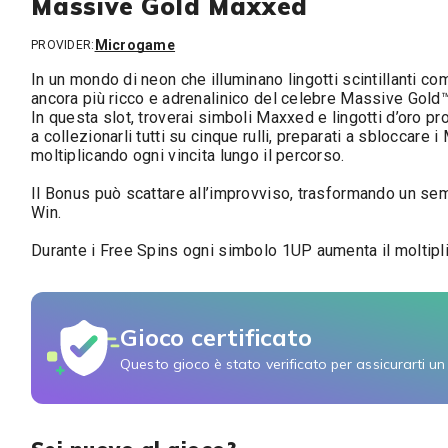
Massive Gold Maxxed
Microgame
PROVIDER:
In un mondo di neon che illuminano lingotti scintillanti 
ancora più ricco e adrenalinico del celebre Massive Gold
In questa slot, troverai simboli Maxxed e lingotti d’oro pron
a collezionarli tutti su cinque rulli, preparati a sbloccar
moltiplicando ogni vincita lungo il percorso.
Il Bonus può scattare all’improvviso, trasformando un se
Win.
Durante i Free Spins ogni simbolo 1UP aumenta il moltiplica
Gioco certificato
Questo gioco è stato verificato per assicurarti un