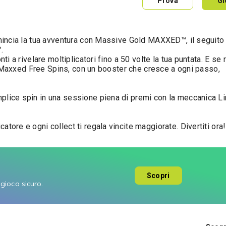
Prova
Gi
comincia la tua avventura con Massive Gold MAXXED™, il seguito
™.
ti a rivelare moltiplicatori fino a 50 volte la tua puntata. E se 
e i Maxxed Free Spins, con un booster che cresce a ogni passo,
mplice spin in una sessione piena di premi con la meccanica Li
tore e ogni collect ti regala vincite maggiorate. Divertiti ora!
Scopri
 gioco sicuro.