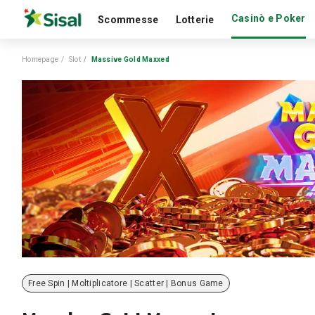
Casinò e Poker
Scommesse
Lotterie
Homepage
Slot
Massive Gold Maxxed
Free Spin | Moltiplicatore | Scatter | Bonus Game