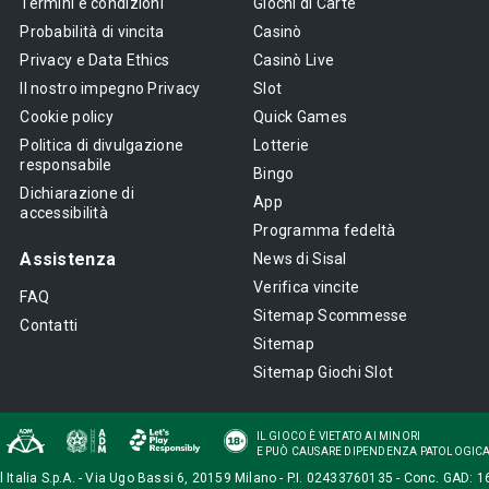
Termini e condizioni
Giochi di Carte
Probabilità di vincita
Casinò
Privacy e Data Ethics
Casinò Live
Il nostro impegno Privacy
Slot
Cookie policy
Quick Games
Politica di divulgazione
Lotterie
responsabile
Bingo
Dichiarazione di
App
accessibilità
Programma fedeltà
Assistenza
News di Sisal
Verifica vincite
FAQ
Sitemap Scommesse
Contatti
Sitemap
Sitemap Giochi Slot
IL GIOCO È VIETATO AI MINORI
E PUÒ CAUSARE DIPENDENZA PATOLOGIC
l Italia S.p.A. - Via Ugo Bassi 6, 20159 Milano - P.I. 02433760135 - Conc. GAD: 