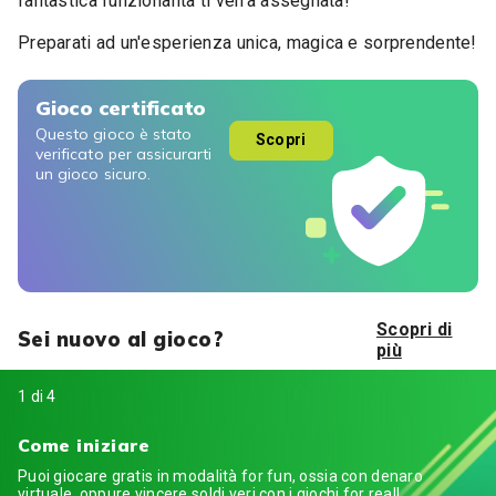
fantastica funzionalità ti verrà assegnata!
Preparati ad un'esperienza unica, magica e sorprendente!
Gioco certificato
Questo gioco è stato
Scopri
verificato per assicurarti
un gioco sicuro.
Scopri di
Sei nuovo al gioco?
più
1 di 4
Come iniziare
Puoi giocare gratis in modalità for fun, ossia con denaro
virtuale, oppure vincere soldi veri con i giochi for real!