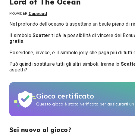
Lord of The Ocean
Capecod
PROVIDER:
Nel profondo dell’oceano ti aspettano un baule pieno di ri
Il simbolo
Scatter
ti dà la possibilità di vincere dei Bonus
gratis
.
Poseidone, invece, è il simbolo jolly che paga più di tutti
Può quindi sostituire tutti gli altri simboli, tranne lo
Scatt
aspetti?
Gioco certificato
Questo gioco è stato verificato per assicurarti un
Sei nuovo al gioco?